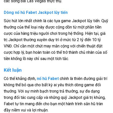
các sòng bài Las Vegas thực thụ.
Dòng nổ hũ Fabet Jackpot lũy tiến
Sức hút lớn nhất chính là các tựa game Jackpot lũy tiến. Quỹ
thưởng của thể loại này được cộng dồn từ một phần tiền
cược của hàng triệu người chơi trong hệ thống. Hiện tại, giá
trị Jackpot thường xuyên duy trì ở mức từ 2 tỷ đến 10 tỷ
VNĐ. Chỉ cần một chút may mắn cộng với chiến thuật đặt
cược hợp lý, bạn hoàn toàn có thể trở thành chủ nhân của số
tiền khổng lồ này chỉ sau một tích tắc.
Kết luận
Có thể khẳng định,
nổ hũ Fabet
chính là thiên đường giải trí
không thể bỏ qua cho bất kỳ ai yêu thích dòng game đổi
thưởng. Với sự minh bạch trong trả thưởng, sự đa dạng
trong đối tác cung cấp và những quỹ Jackpot giá trị khủng,
Fabet tự tin mang đến cho bạn một hành trình săn hũ tràn
đầy niềm vui và lợi nhuận.