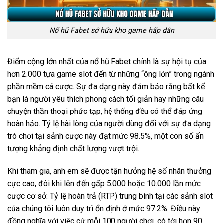
Nổ hũ Fabet sở hữu kho game hấp dẫn
Điểm cộng lớn nhất của nổ hũ Fabet chính là sự hội tụ của
hơn 2.000 tựa game slot đến từ những “ông lớn” trong ngành
phần mềm cá cược. Sự đa dạng này đảm bảo rằng bất kể
bạn là người yêu thích phong cách tối giản hay những câu
chuyện thần thoại phức tạp, hệ thống đều có thể đáp ứng
hoàn hảo. Tỷ lệ hài lòng của người dùng đối với sự đa dạng
trò chơi tại sảnh cược này đạt mức 98.5%, một con số ấn
tượng khẳng định chất lượng vượt trội.
Khi tham gia, anh em sẽ được tận hưởng hệ số nhân thưởng
cực cao, đôi khi lên đến gấp 5.000 hoặc 10.000 lần mức
cược cơ sở. Tỷ lệ hoàn trả (RTP) trung bình tại các sảnh slot
của chúng tôi luôn duy trì ổn định ở mức 97.2%. Điều này
đồng nghĩa với việc cứ mỗi 100 người chơi, có tới hơn 90