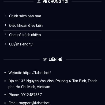
VỀ CHÚNG TÔI
Chính sách bảo mật
Điều khoản điều kiện
Chơi có trách nhiệm
Quyền riêng tư
LIÊN HỆ
Website:https://fabet.hot/
Địa chỉ: 32 Nguyen Van Vinh, Phuong 4, Tan Binh, Thanh
pho Ho Chi Minh, Vietnam
Phone: 0912487337
Email:
support@fabet.hot