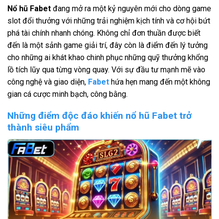
Nổ hũ Fabet
đang mở ra một kỷ nguyên mới cho dòng game
slot đổi thưởng với những trải nghiệm kịch tính và cơ hội bứt
phá tài chính nhanh chóng. Không chỉ đơn thuần được biết
đến là một sảnh game giải trí, đây còn là điểm đến lý tưởng
cho những ai khát khao chinh phục những quỹ thưởng khổng
lồ tích lũy qua từng vòng quay. Với sự đầu tư mạnh mẽ vào
công nghệ và giao diện,
Fabet
hứa hẹn mang đến một không
gian cá cược minh bạch, công bằng.
Những điểm độc đáo khiến nổ hũ Fabet trở
thành siêu phẩm