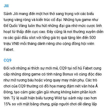
Jili
Sảnh Jili mang đến một hơi thở sang trọng với các biểu
tượng vàng ròng và kiến trúc cổ đại. Những tựa game như
Đế Quốc Vàng luôn thu hút những đại gia nhờ mức cược linh
hoạt từ thấp đến cực cao. Đây cũng là nơi thường xuyên diễn
ra các giải đấu slot với tổng giá trị quà tặng lên đến 500
triệu VNĐ mỗi tháng dành riêng cho cộng đồng hội viên
Fabet.
CQ9
Đối với những ai thích sự mới mẻ, CQ9 tại nổ hũ Fabet cung
cấp những dòng game có tính năng Bonus vô cùng độc đáo
như mở rương báu hoặc vòng quay may mắn phụ. Các trò
chơi của CQ9 thường có đồ họa mang đậm nét văn hóa Á
Đông, tạo cảm giác gần gũi nhưng không kém phần kịch
tính. Tỷ lệ xuất hiện biểu tượng Wild tại sảnh này cao hơn
15% so với mặt bằng chung, giúp người chơi dễ dàng lấp