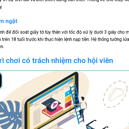
y.
êm ngặt
h để đối soát giấy tờ tùy thân với tốc độ xử lý dưới 3 giây cho 
 trên 18 tuổi trước khi thực hiện lệnh nạp tiền. Hệ thống tường lử
ên.
trì chơi có trách nhiệm cho hội viên