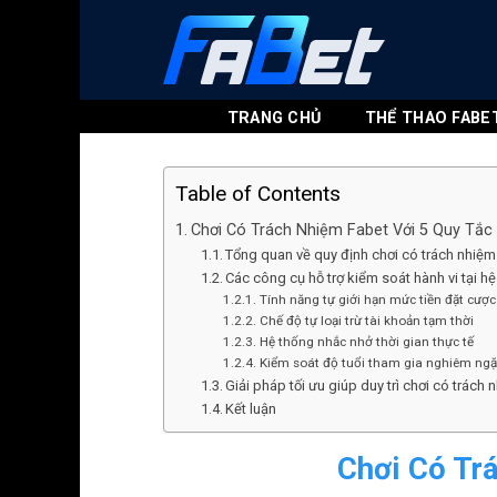
Skip
to
content
TRANG CHỦ
THỂ THAO FABE
Table of Contents
Chơi Có Trách Nhiệm Fabet Với 5 Quy Tắc
Tổng quan về quy định chơi có trách nhiệm 
Các công cụ hỗ trợ kiểm soát hành vi tại h
Tính năng tự giới hạn mức tiền đặt cược
Chế độ tự loại trừ tài khoản tạm thời
Hệ thống nhắc nhở thời gian thực tế
Kiểm soát độ tuổi tham gia nghiêm ngặ
Giải pháp tối ưu giúp duy trì chơi có trách 
Kết luận
Chơi Có Tr