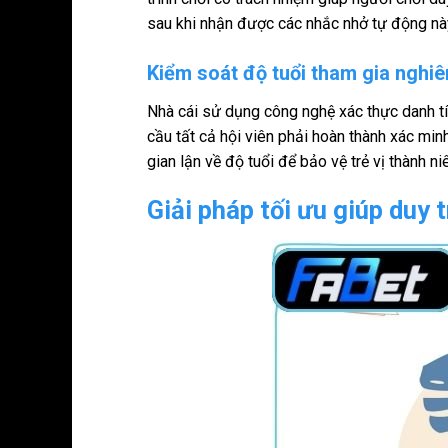
sau khi nhận được các nhắc nhở tự động nà
Kiểm soát độ tuổi tham gia nghi
Nhà cái sử dụng công nghệ xác thực danh tín
cầu tất cả hội viên phải hoàn thành xác minh
gian lận về độ tuổi để bảo vệ trẻ vị thành ni
Giải pháp tối ưu giúp duy 