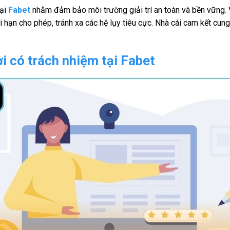
tại
Fabet
nhằm đảm bảo môi trường giải trí an toàn và bền vững. 
ới hạn cho phép, tránh xa các hệ lụy tiêu cực. Nhà cái cam kết cu
i có trách nhiệm tại Fabet