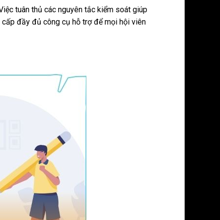
Việc tuân thủ các nguyên tắc kiểm soát giúp
ng cấp đầy đủ công cụ hỗ trợ để mọi hội viên