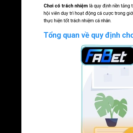
Chơi có trách nhiệm
là quy định nền tảng 
hội viên duy trì hoạt động cá cược trong gi
thực hiện tốt trách nhiệm cá nhân.
Tổng quan về quy định chơ