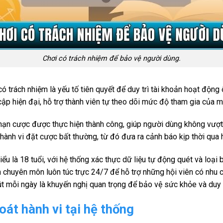
Chơi có trách nhiệm để bảo vệ người dùng.
 trách nhiệm là yếu tố tiên quyết để duy trì tài khoản hoạt động ổ
cập hiện đại, hỗ trợ thành viên tự theo dõi mức độ tham gia của 
i hạn cược được thực hiện thành công, giúp người dùng không vượ
 hành vi đặt cược bất thường, từ đó đưa ra cảnh báo kịp thời qua
hiểu là 18 tuổi, với hệ thống xác thực dữ liệu tự động quét và lo
n chuyên môn luôn túc trực 24/7 để hỗ trợ những hội viên có nhu cầu
út mỗi ngày là khuyến nghị quan trọng để bảo vệ sức khỏe và duy t
oát hành vi tại hệ thống