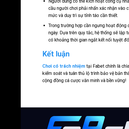
Người dùng có thể kích hoạt công cụ nhắc
cầu người chơi phải nhấn xác nhận vào cử
mức và duy trì sự tỉnh táo cần thiết.
Trong trường hợp cần ngưng hoạt động để
ngày. Dựa trên quy tắc, hệ thống sẽ lập 
có khoảng thời gian ngắt kết nối tuyệt đ
Kết luận
Chơi có trách nhiệm
tại Fabet chính là chì
kiểm soát và tuân thủ lộ trình bảo vệ bản t
cộng đồng cá cược văn minh và bền vững!