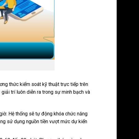
ng thức kiểm soát kỹ thuật trực tiếp trên
iải trí luôn diễn ra trong sự minh bạch và
 giờ. Hệ thống sẽ tự động khóa chức năng
rạng sử dụng nguồn tiền vượt mức dự kiến