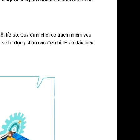
mỗi hồ sơ. Quy định chơi có trách nhiệm yêu
a sẽ tự động chặn các địa chỉ IP có dấu hiệu